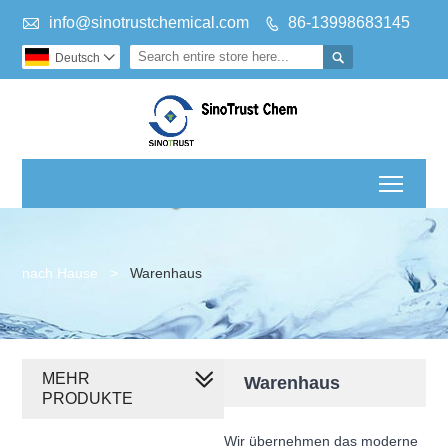

info@sinotrustchemical.com
86-13998683145


Deutsch

Toggl
nach Hause
>
Warenhaus
MEHR
Warenhaus
PRODUKTE
Wir übernehmen das moderne