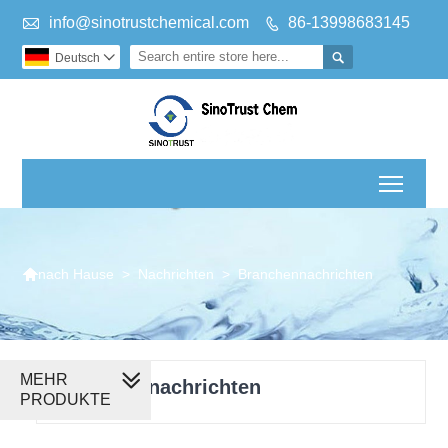

info@sinotrustchemical.com
86-13998683145


Deutsch

Toggl

>
Nachrichten
>
Branchennachrichten
nach Hause
MEHR
Branchennachrichten
PRODUKTE