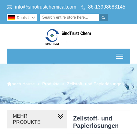

info@sinotrustchemical.com
86-13998683145


Deutsch

Toggl

>
Produkte
>
Zellstoff- und Papierlösungen
nach Hause
MEHR
Zellstoff- und
PRODUKTE
Papierlösungen