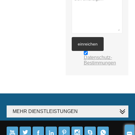
einreichen
Datenschutz-
Bestimmungen
MEHR DIENSTLEISTUNGEN








