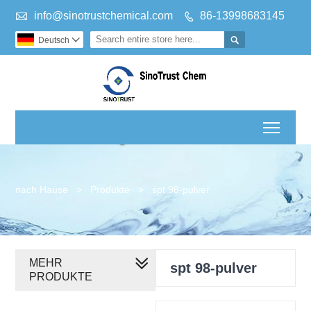

info@sinotrustchemical.com
86-13998683145


Deutsch

Toggl
nach Hause
>
Produkte
>
spt 98-pulver
MEHR
spt 98-pulver
PRODUKTE